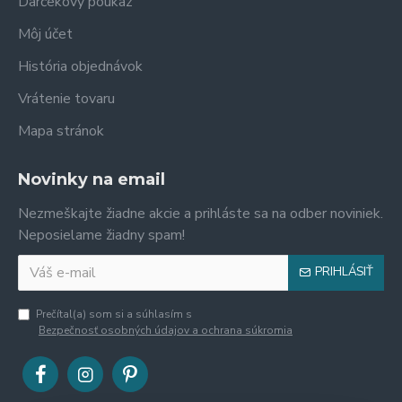
Darčekový poukaz
Môj účet
História objednávok
Vrátenie tovaru
Mapa stránok
Novinky na email
Nezmeškajte žiadne akcie a prihláste sa na odber noviniek.
Neposielame žiadny spam!
PRIHLÁSIŤ
Prečítal(a) som si a súhlasím s
Bezpečnosť osobných údajov a ochrana súkromia