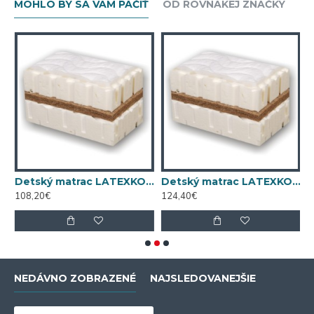
MOHLO BY SA VÁM PÁČIŤ
OD ROVNAKEJ ZNAČKY
 matrac LATEXKO (120 cm x 65 cm)
Detský matrac LATEXKO (120 cm x 70 cm)
Detský matrac LATEXKO (140 cm x 70 cm)
108,20€
124,40€
4
NEDÁVNO ZOBRAZENÉ
NAJSLEDOVANEJŠIE