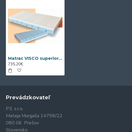
Matrac VISCO superior (190/200 cm x 190 cm)
735,20€
Prevádzkovateľ
P3, s.r.o.
Mateja Murgaša 14798/22
080 06 Prešov
Slovensko