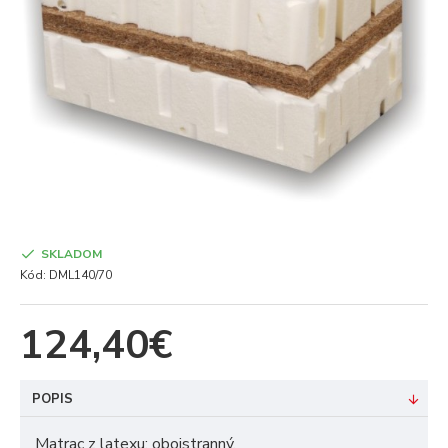
SKLADOM
Kód:
DML140/70
124,40€
POPIS
Matrac z latexu: obojstranný.