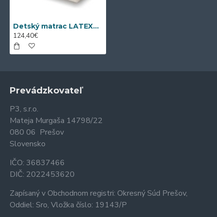
Detský matrac LATEXKO (140 cm x 70 cm)
124,40€
Prevádzkovateľ
P3, s.r.o.
Mateja Murgaša 14798/22
080 06 Prešov
Slovensko
IČO: 36837466
DIČ: 2022453620
Zapísaný v Obchodnom registri: Okresný Súd Prešov,
Oddiel: Sro, Vložka číslo: 19143/P