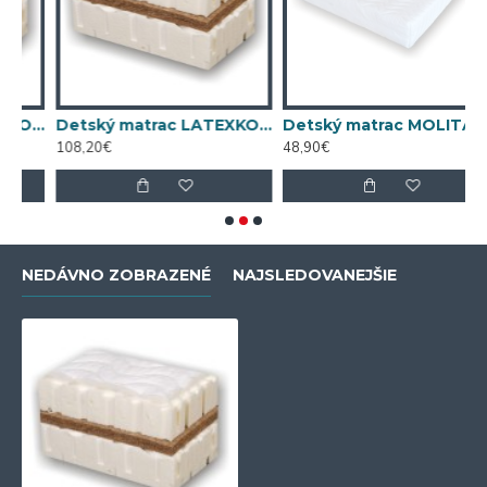
 matrac LATEXKO (120 cm x 65 cm)
Detský matrac LATEXKO (120 cm x 70 cm)
Detský matrac MOLITANKO TOP (120 cm x 60 cm)
108,20€
48,90€
5
NEDÁVNO ZOBRAZENÉ
NAJSLEDOVANEJŠIE