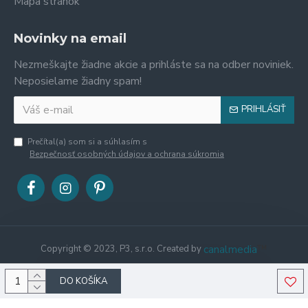
Mapa stránok
Novinky na email
Nezmeškajte žiadne akcie a prihláste sa na odber noviniek.
Neposielame žiadny spam!
PRIHLÁSIŤ
Prečítal(a) som si a súhlasím s
Bezpečnosť osobných údajov a ochrana súkromia
canalmedia
™
Copyright © 2023, P3, s.r.o. Created by
DO KOŠÍKA