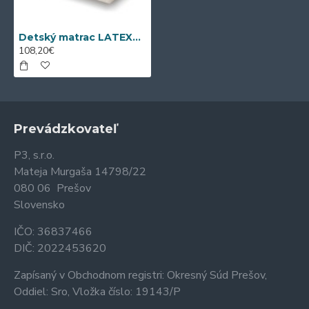
Detský matrac LATEXKO (120 cm x 70 cm)
108,20€
Prevádzkovateľ
P3, s.r.o.
Mateja Murgaša 14798/22
080 06 Prešov
Slovensko
IČO: 36837466
DIČ: 2022453620
Zapísaný v Obchodnom registri: Okresný Súd Prešov,
Oddiel: Sro, Vložka číslo: 19143/P