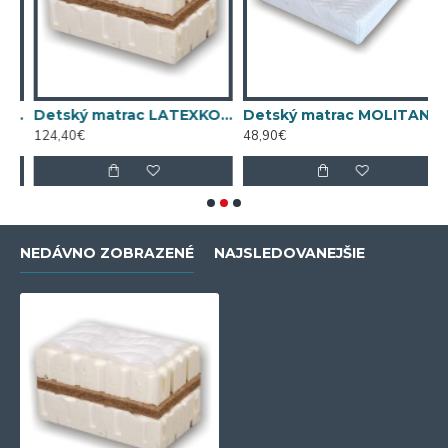
 matrac LATEXKO (120 cm x 65 cm)
Detský matrac LATEXKO (140 cm x 70 cm)
Detský matrac MOLITANKO TOP (120 cm x 60 cm)
124,40€
48,90€
5
NEDÁVNO ZOBRAZENÉ
NAJSLEDOVANEJŠIE