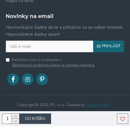
Mapa stránok
Novinky na email
Nezmeškajte žiadne akcie a prihláste sa na odber noviniek.
Neposielame žiadny spam!
PRIHLÁSIŤ
Prečítal(a) som si a súhlasím s
Bezpečnosť osobných údajov a ochrana súkromia
canalmedia
™
Copyright © 2023, P3, s.r.o. Created by
DO KOŠÍKA