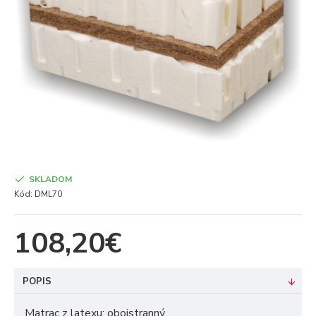
SKLADOM
Kód:
DML70
108,20€
POPIS
Matrac z latexu: obojstranný.