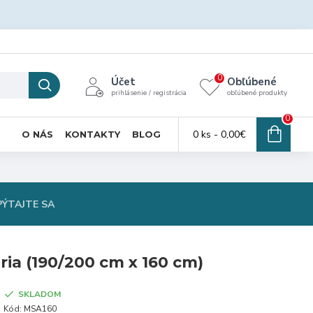
0
Účet
Obľúbené
prihlásenie / registrácia
obľúbené produkty
0
0 ks - 0,00€
O NÁS
KONTAKTY
BLOG
PÝTAJTE SA
ia (190/200 cm x 160 cm)
SKLADOM
Kód:
MSA160