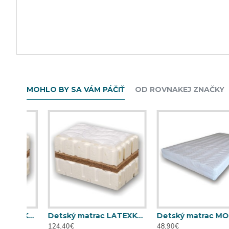
MOHLO BY SA VÁM PÁČIŤ
OD ROVNAKEJ ZNAČKY
Detský matrac LATEXKO (120 cm x 70 cm)
Detský matrac LATEXKO (140 cm x 70 cm)
Detský matrac MOLITANKO 
124,40€
48,90€