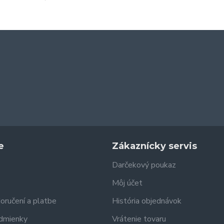
e
Zákaznícky servis
Darčekový poukaz
Môj účet
doručení a platbe
História objednávok
dmienky
Vrátenie tovaru