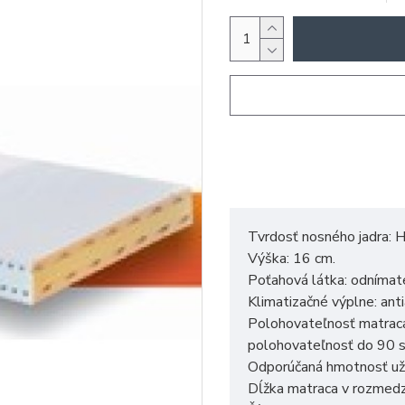
Tvrdosť nosného jadra: H
Výška: 16 cm.
Poťahová látka: odnímat
Klimatizačné výplne: ant
Polohovateľnosť matraca
polohovateľnosť do 90 s
Odporúčaná hmotnosť uží
Dĺžka matraca v rozmed