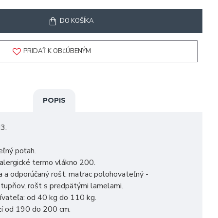
DO KOŠÍKA
PRIDAŤ K OBĽÚBENÝM
POPIS
3.
eľný poťah.
ialergické termo vlákno 200.
 a odporúčaný rošt: matrac polohovateľný -
tupňov, rošt s predpätými lamelami.
vateľa: od 40 kg do 110 kg.
zí od 190 do 200 cm.