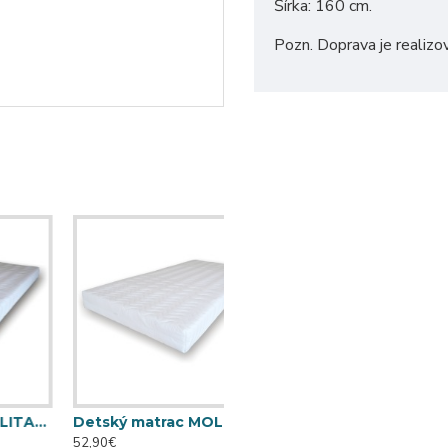
Šírka: 160 cm.
Pozn. Doprava je realizo
TOP (120 cm x 60 cm)
Detský matrac MOLITANKO TOP (120 cm x 65 cm)
52,90€