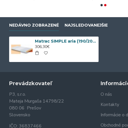
NEDÁVNO ZOBRAZENÉ
NAJSLEDOVANEJŠIE
Matrac SIMPLE aria (190/200 cm x 160 cm)
306,30€
Prevádzkovateľ
Informáci
P3, s.r.o.
O nás
Mateja Murgaša 14798/22
Kontakty
080 06 Prešov
Slovensko
Informácie o 
Obchodné po
IČO: 36837466