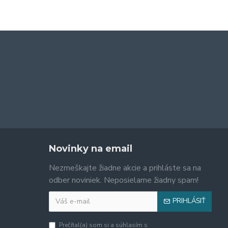
Novinky na email
Nezmeškajte žiadne akcie a prihláste sa na
odber noviniek. Neposielame žiadny spam!
PRIHLÁSIŤ
Prečítal(a) som si a súhlasím s