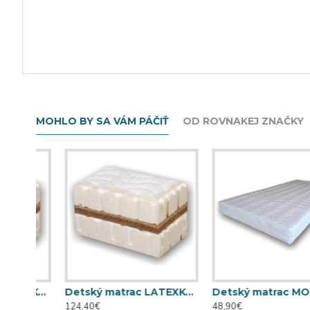
MOHLO BY SA VÁM PÁČIŤ
OD ROVNAKEJ ZNAČKY
Detský matrac LATEXKO (120 cm x 70 cm)
Detský matrac LATEXKO (140 cm x 70 cm)
Detský matrac MOLITANKO 
124,40€
48,90€