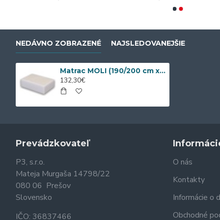
NEDÁVNO ZOBRAZENÉ
NAJSLEDOVANEJŠIE
Matrac MOLI (190/200 cm x 170 cm)
132,30€
Prevádzkovateľ
Informáci
P3, s.r.o.
O nás
Mateja Murgaša 14798/22
Kontakty
080 06 Prešov
Slovensko
Informácie o 
Obchodné po
IČO: 36837466