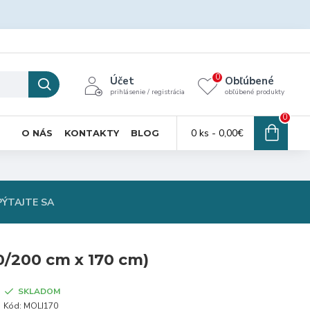
0
Účet
Obľúbené
prihlásenie / registrácia
obľúbené produkty
0
0 ks - 0,00€
O NÁS
KONTAKTY
BLOG
PÝTAJTE SA
0/200 cm x 170 cm)
SKLADOM
Kód:
MOLI170