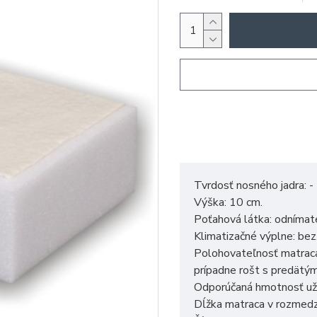
Tvrdosť nosného jadra: -
Výška: 10 cm.
Poťahová látka: odnímat
Klimatizačné výplne: bez
Polohovateľnosť matraca 
prípadne rošt s predätým
Odporúčaná hmotnosť užív
Dĺžka matraca v rozmed