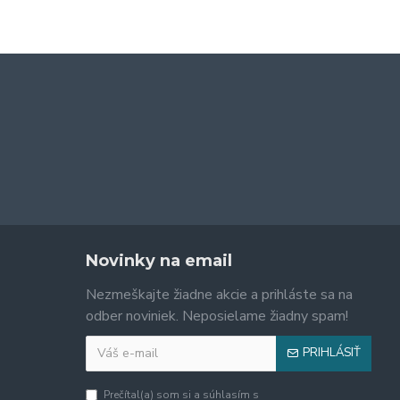
Novinky na email
Nezmeškajte žiadne akcie a prihláste sa na
odber noviniek. Neposielame žiadny spam!
PRIHLÁSIŤ
Prečítal(a) som si a súhlasím s