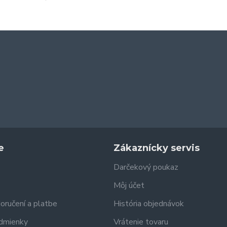
e
Zákaznícky servis
Darčekový poukaz
Môj účet
doručení a platbe
História objednávok
dmienky
Vrátenie tovaru