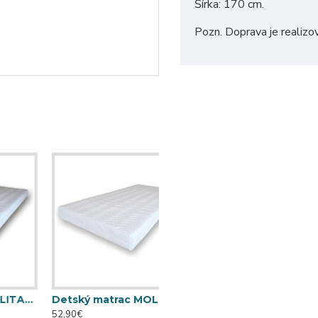
Šírka: 170 cm.
Pozn. Doprava je realizo
TOP (120 cm x 60 cm)
Detský matrac MOLITANKO TOP (120 cm x 65 cm)
52,90€