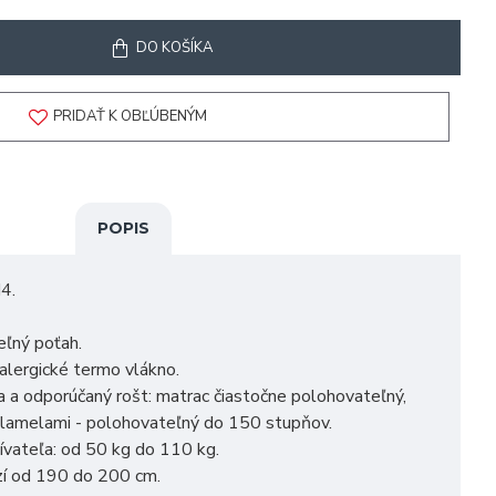
DO KOŠÍKA
PRIDAŤ K OBĽÚBENÝM
POPIS
4.
eľný poťah.
ialergické termo vlákno.
 a odporúčaný rošt: matrac čiastočne polohovateľný,
 lamelami - polohovateľný do 150 stupňov.
vateľa: od 50 kg do 110 kg.
zí od 190 do 200 cm.