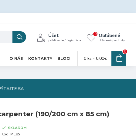
0
Účet
Obľúbené
prihlásenie / registrácia
obľúbené produkty
0
0 ks - 0,00€
O NÁS
KONTAKTY
BLOG
PÝTAJTE SA
arpenter (190/200 cm x 85 cm)
SKLADOM
Kód:
MC85