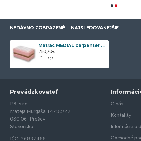
NEDÁVNO ZOBRAZENÉ
NAJSLEDOVANEJŠIE
Matrac MEDIAL carpenter (190/200 cm x 85 cm)
250,20€
Prevádzkovateľ
Informáci
P3, s.r.o.
O nás
Mateja Murgaša 14798/22
Kontakty
080 06 Prešov
Slovensko
Informácie o 
Obchodné po
IČO: 36837466