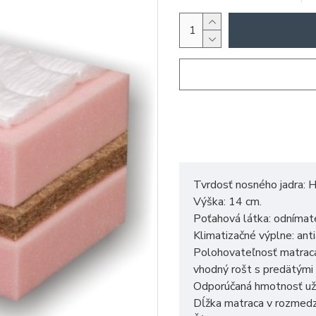
Tvrdosť nosného jadra: H
Výška: 14 cm.
Poťahová látka: odnímat
Klimatizačné výplne: ant
Polohovateľnosť matraca
vhodný rošt s predätými
Odporúčaná hmotnosť uží
Dĺžka matraca v rozmed