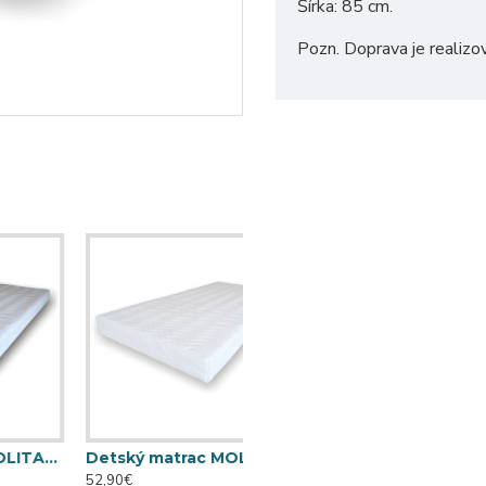
Šírka: 85 cm.
Pozn. Doprava je realizo
TOP (120 cm x 60 cm)
Detský matrac MOLITANKO TOP (120 cm x 65 cm)
52,90€