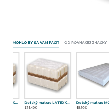
MOHLO BY SA VÁM PÁČIŤ
OD ROVNAKEJ ZNAČKY
Detský matrac LATEXKO (120 cm x 70 cm)
Detský matrac LATEXKO (140 cm x 70 cm)
Detský matrac MOLITANKO 
124,40€
48,90€