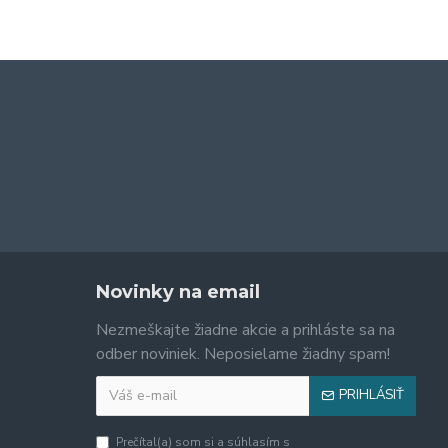
Novinky na email
Nezmeškajte žiadne akcie a prihláste sa na
odber noviniek. Neposielame žiadny spam!
PRIHLÁSIŤ
Prečítal(a) som si a súhlasím s