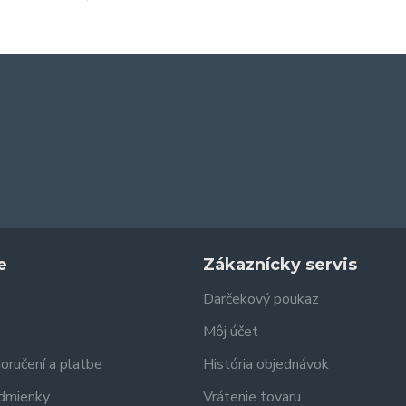
e
Zákaznícky servis
Darčekový poukaz
Môj účet
doručení a platbe
História objednávok
dmienky
Vrátenie tovaru