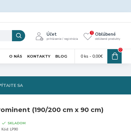
0
Účet
Obľúbené
prihlásenie / registrácia
obľúbené produkty
0
0 ks - 0,00€
O NÁS
KONTAKTY
BLOG
PÝTAJTE SA
ominent (190/200 cm x 90 cm)
SKLADOM
Kód:
LP90