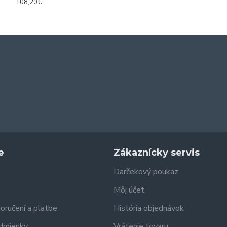
108,20€
124,40€
e
Zákaznícky servis
Darčekový poukaz
Môj účet
doručení a platbe
História objednávok
dmienky
Vrátenie tovaru