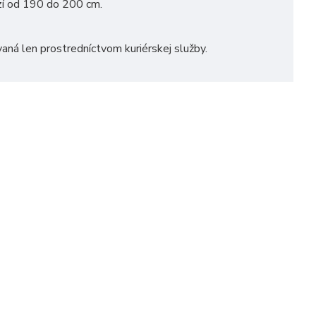
zí od 190 do 200 cm.
vaná len prostredníctvom kuriérskej služby.
Detský matrac MOLITANKO TOP (120 cm x 60 cm)
Detský matrac MOLITANKO TOP (120 cm x 65 cm)