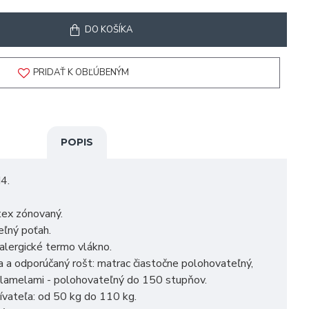
DO KOŠÍKA
PRIDAŤ K OBĽÚBENÝM
POPIS
4.
tex zónovaný.
eľný poťah.
ialergické termo vlákno.
 a odporúčaný rošt: matrac čiastočne polohovateľný,
 lamelami - polohovateľný do 150 stupňov.
vateľa: od 50 kg do 110 kg.