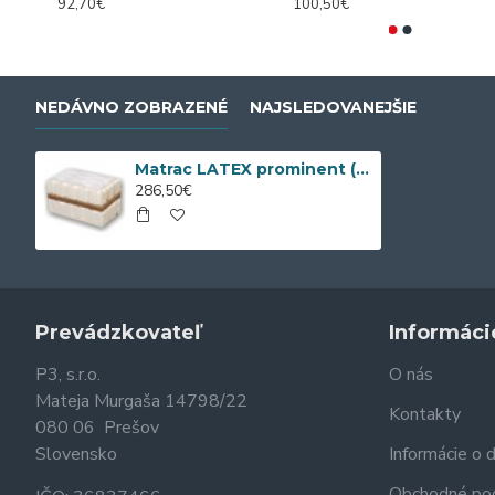
92,70€
100,50€
NEDÁVNO ZOBRAZENÉ
NAJSLEDOVANEJŠIE
Matrac LATEX prominent (190/200 cm x 90 cm)
286,50€
Prevádzkovateľ
Informáci
P3, s.r.o.
O nás
Mateja Murgaša 14798/22
Kontakty
080 06 Prešov
Slovensko
Informácie o 
Obchodné po