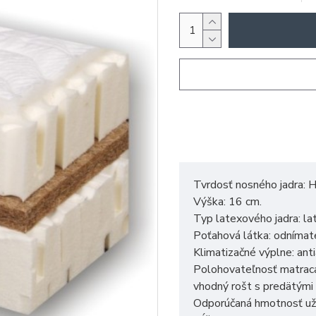
Tvrdosť nosného jadra: H
Výška: 16 cm.
Typ latexového jadra: la
Poťahová látka: odnímat
Klimatizačné výplne: ant
Polohovateľnosť matraca
vhodný rošt s predätými
Odporúčaná hmotnosť uží