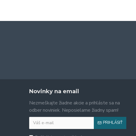
48,90€
52,90€
Novinky na email
Nezmeškajte žiadne akcie a prihláste sa na
odber noviniek. Neposielame žiadny spam!
PRIHLÁSIŤ