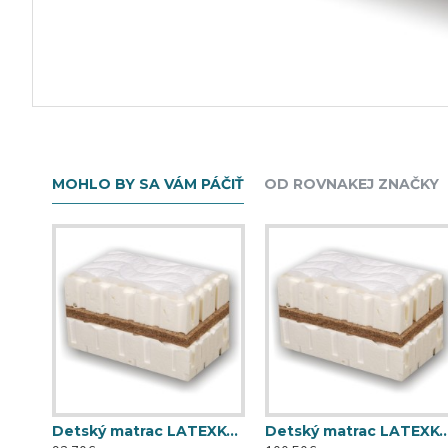
MOHLO BY SA VÁM PÁČIŤ
OD ROVNAKEJ ZNAČKY
Detský matrac LATEXKO (120 cm x 60 cm)
Detský matrac LATEXKO (120 