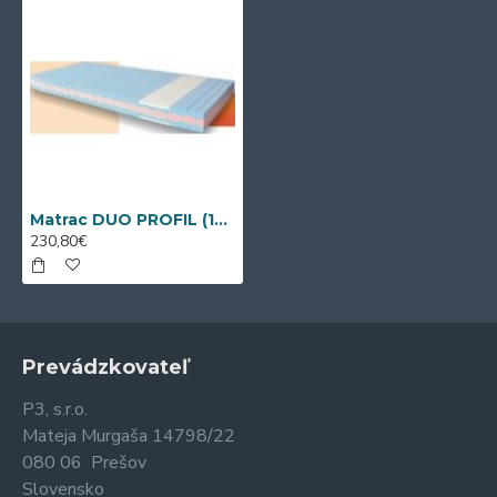
Matrac DUO PROFIL (190/200 cm x 85 cm)
230,80€
Prevádzkovateľ
P3, s.r.o.
Mateja Murgaša 14798/22
080 06 Prešov
Slovensko