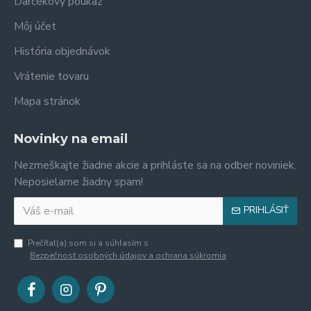
Darčekový poukaz
Môj účet
História objednávok
Vrátenie tovaru
Mapa stránok
Novinky na email
Nezmeškajte žiadne akcie a prihláste sa na odber noviniek.
Neposielame žiadny spam!
PRIHLÁSIŤ
Prečítal(a) som si a súhlasím s
Bezpečnosť osobných údajov a ochrana súkromia