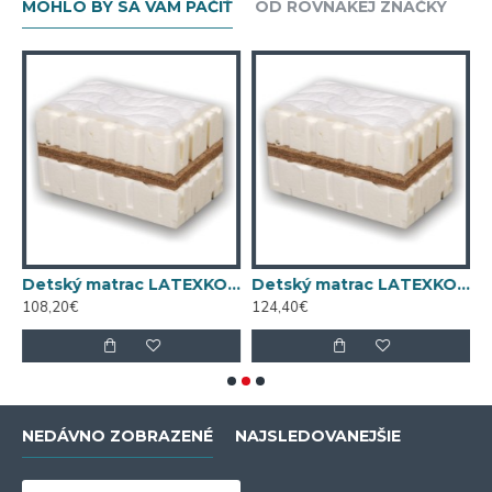
MOHLO BY SA VÁM PÁČIŤ
OD ROVNAKEJ ZNAČKY
 matrac LATEXKO (120 cm x 65 cm)
Detský matrac LATEXKO (120 cm x 70 cm)
Detský matrac LATEXKO (140 cm x 70 cm)
108,20€
124,40€
4
NEDÁVNO ZOBRAZENÉ
NAJSLEDOVANEJŠIE