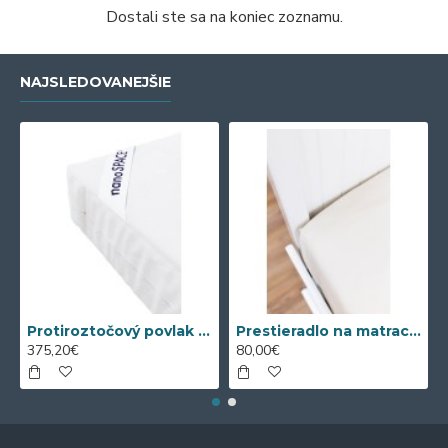
Dostali ste sa na koniec zoznamu.
NAJSLEDOVANEJŠIE
Protiroztočový povlak nanoSPACE na matrac sa ZIPSOM
Prestieradlo na matrac Nanobavlna® s gumou
375,20€
80,00€