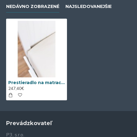
NEDÁVNO ZOBRAZENÉ
NAJSLEDOVANEJŠIE
Prestieradlo na matrac Nanobavlna® so zipsom
247,40€
Prevádzkovateľ
P3, s.r.o.