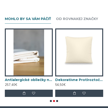
MOHLO BY SA VÁM PÁČIŤ
OD ROVNAKEJ ZNAČKY
Nanobavlna® – modrá
Antialergické obliečky na prikrývku 140x200 Nanobavlna® – režná biobavlna
Dekoratívne Protiroztočové vankúš nanoSPACE Nanobavlna®
257,40€
56,50€
1