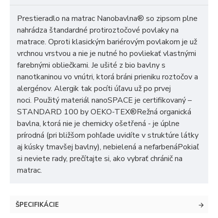
Prestieradlo na matrac Nanobavlna® so zipsom plne
nahrádza štandardné protiroztočové povlaky na
matrace. Oproti klasickým bariérovým povlakom je už
vrchnou vrstvou a nie je nutné ho povliekať vlastnými
farebnými obliečkami. Je ušité z bio bavlny s
nanotkaninou vo vnútri, ktorá bráni prieniku roztočov a
alergénov. Alergik tak pocíti úľavu už po prvej
noci. Použitý materiál nanoSPACE je certifikovaný –
STANDARD 100 by OEKO-TEX®Režná organická
bavlna, ktorá nie je chemicky ošetřená - je úplne
prírodná (pri bližšom pohľade uvidíte v struktúre látky
aj kúsky tmavšej bavlny), nebielená a nefarbenáPokiaľ
si neviete rady, prečítajte si, ako vybrať chránič na
matrac.
ŠPECIFIKÁCIE