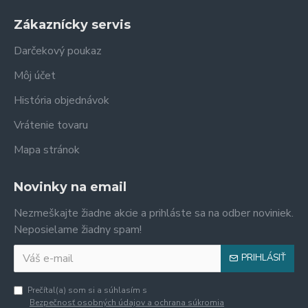
Zákaznícky servis
Darčekový poukaz
Môj účet
História objednávok
Vrátenie tovaru
Mapa stránok
Novinky na email
Nezmeškajte žiadne akcie a prihláste sa na odber noviniek.
Neposielame žiadny spam!
PRIHLÁSIŤ
Prečítal(a) som si a súhlasím s
Bezpečnosť osobných údajov a ochrana súkromia