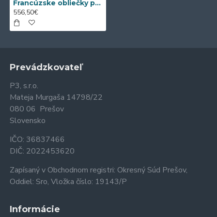
Francúzske obliečky pre alergikov s nanovláknom Nanobavlna® – režná biobavlna 1+2 (200x200 / 240x200)
556,50€
Prevádzkovateľ
P3, s.r.o.
Mateja Murgaša 14798/22
080 06 Prešov
Slovensko
IČO: 36837466
DIČ: 2022453620
Zapísaný v Obchodnom registri: Okresný Súd Prešov,
Oddiel: Sro, Vložka číslo: 19143/P
Informácie