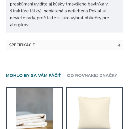
preskúmaní uvidíte aj kúsky tmavšieho bavlníka v
štruktúre látky), nebielená a nefarbená.Pokiaľ si
neviete rady, prečítajte si, ako vybrať obliečky pre
alergikov.
ŠPECIFIKÁCIE
MOHLO BY SA VÁM PÁČIŤ
OD ROVNAKEJ ZNAČKY