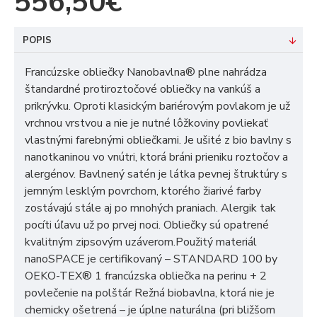
556,50€
POPIS
Francúzske obliečky Nanobavlna® plne nahrádza
štandardné protiroztočové obliečky na vankúš a
prikrývku. Oproti klasickým bariérovým povlakom je už
vrchnou vrstvou a nie je nutné lôžkoviny povliekať
vlastnými farebnými obliečkami. Je ušité z bio bavlny s
nanotkaninou vo vnútri, ktorá bráni prieniku roztočov a
alergénov. Bavlnený satén je látka pevnej štruktúry s
jemným lesklým povrchom, ktorého žiarivé farby
zostávajú stále aj po mnohých praniach. Alergik tak
pocíti úľavu už po prvej noci. Obliečky sú opatrené
kvalitným zipsovým uzáverom.Použitý materiál
nanoSPACE je certifikovaný – STANDARD 100 by
OEKO-TEX® 1 francúzska obliečka na perinu + 2
povlečenie na polštár Režná biobavlna, ktorá nie je
chemicky ošetrená – je úplne naturálna (pri bližšom