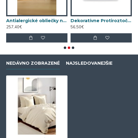
Nanobavlna® – modrá
Antialergické obliečky na prikrývku 140x200 Nanobavlna® – režná biobavlna
Dekoratívne Protiroztočové vankúš nanoSPACE Nanobavlna®
257,40€
56,50€
1
NEDÁVNO ZOBRAZENÉ
NAJSLEDOVANEJŠIE