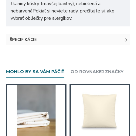
tkaniny kúsky tmavšej bavlny), nebielená a
nebarvenáPokiaľ si neviete rady, prečítajte si, ako
vybrať obliečky pre alergikov.
ŠPECIFIKÁCIE
MOHLO BY SA VÁM PÁČIŤ
OD ROVNAKEJ ZNAČKY