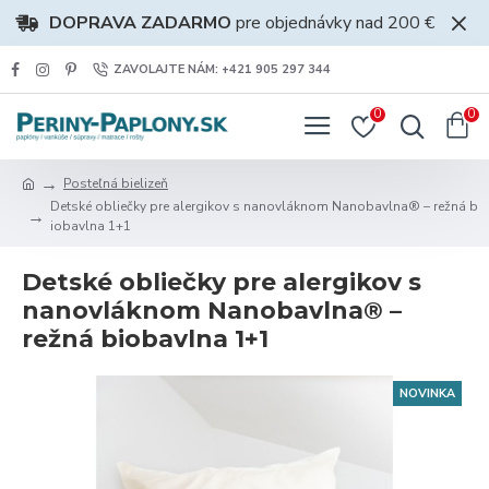
DOPRAVA ZADARMO
pre objednávky nad 200 €
ZAVOLAJTE NÁM: +421 905 297 344
0
0
Posteľná bielizeň
Detské obliečky pre alergikov s nanovláknom Nanobavlna® – režná b
iobavlna 1+1
Detské obliečky pre alergikov s
nanovláknom Nanobavlna® –
režná biobavlna 1+1
NOVINKA