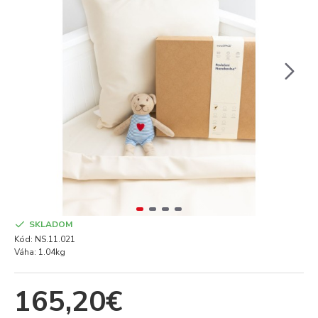
SKLADOM
Kód:
NS.11.021
Váha:
1.04kg
165,20€