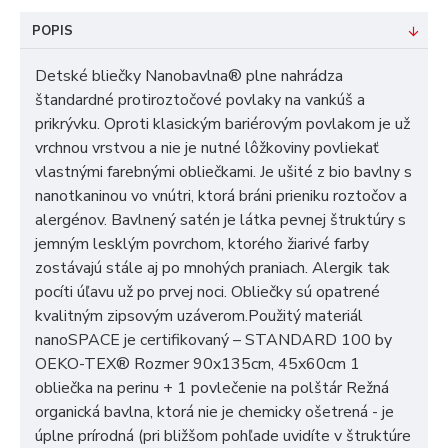
POPIS
Detské bliečky Nanobavlna® plne nahrádza
štandardné protiroztočové povlaky na vankúš a
prikrývku. Oproti klasickým bariérovým povlakom je už
vrchnou vrstvou a nie je nutné lôžkoviny povliekať
vlastnými farebnými obliečkami. Je ušité z bio bavlny s
nanotkaninou vo vnútri, ktorá bráni prieniku roztočov a
alergénov. Bavlnený satén je látka pevnej štruktúry s
jemným lesklým povrchom, ktorého žiarivé farby
zostávajú stále aj po mnohých praniach. Alergik tak
pocíti úľavu už po prvej noci. Obliečky sú opatrené
kvalitným zipsovým uzáverom.Použitý materiál
nanoSPACE je certifikovaný – STANDARD 100 by
OEKO-TEX® Rozmer 90x135cm, 45x60cm 1
obliečka na perinu + 1 povlečenie na polštár Režná
organická bavlna, ktorá nie je chemicky ošetrená - je
úplne prírodná (pri bližšom pohľade uvidíte v štruktúre