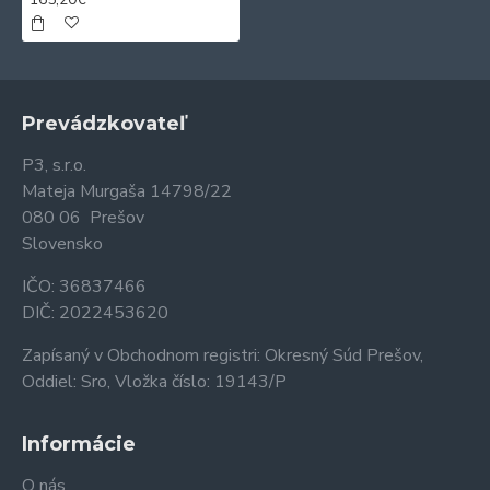
Prevádzkovateľ
P3, s.r.o.
Mateja Murgaša 14798/22
080 06 Prešov
Slovensko
IČO: 36837466
DIČ: 2022453620
Zapísaný v Obchodnom registri: Okresný Súd Prešov,
Oddiel: Sro, Vložka číslo: 19143/P
Informácie
O nás