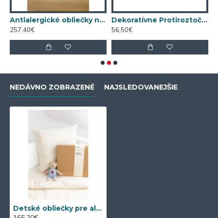
Nanobavlna® – modrá
Antialergické obliečky na prikrývku 140x200 Nanobavlna® – režná biobavlna
Dekoratívne Protiroztočové vankúš nanoSPACE Nanobavlna®
257,40€
56,50€
1
NEDÁVNO ZOBRAZENÉ
NAJSLEDOVANEJŠIE
Detské obliečky pre alergikov s nanovláknom Nanobavlna® – režná biobavlna 1+1
165,20€