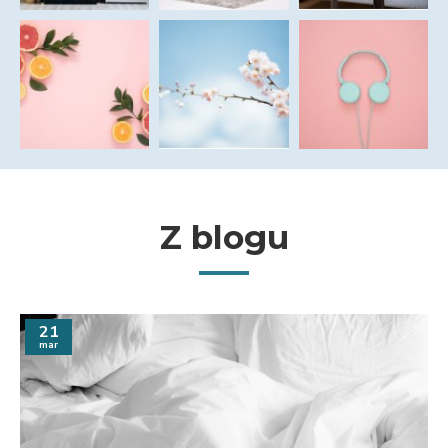
Z blogu
21
mar