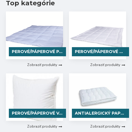
Top kategórie
matrace
/
lamelové
rošty
PEROVÉ/PÁPEROVÉ PAPLÓNY
PEROVÉ/PÁPEROVÉ DVOJ PAPLÓNY
Zobraziť produkty
Zobraziť produkty
PEROVÉ/PÁPEROVÉ VANKÚŠE
ANTIALERGICKÝ PAPLÓN
Zobraziť produkty
Zobraziť produkty