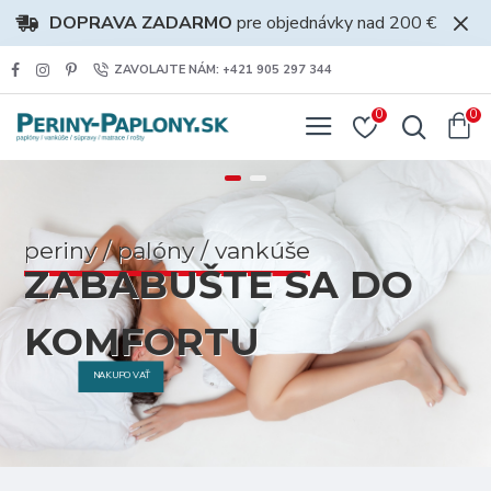
Periny-
DOPRAVA ZADARMO
pre objednávky nad 200 €
paplony.sk
ZAVOLAJTE NÁM: +421 905 297 344
-
0
0
paplóny
/
periny
periny / palóny / vankúše
/
ZABABUŠTE SA DO
vankúše
KOMFORTU
/
NAKUPOVAŤ
posteľné
súpravy
/