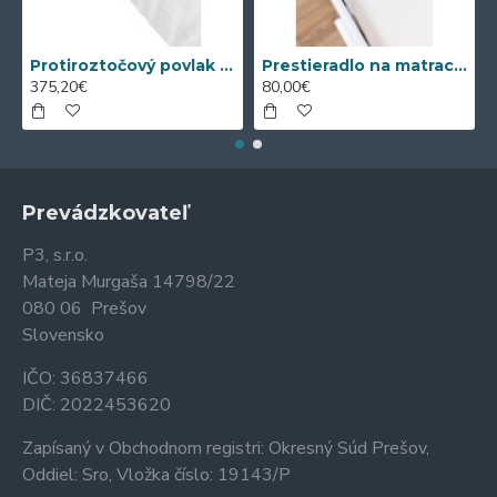
Protiroztočový povlak nanoSPACE na matrac sa ZIPSOM
Prestieradlo na matrac Nanobavlna® s gumou
375,20€
80,00€
Prevádzkovateľ
P3, s.r.o.
Mateja Murgaša 14798/22
080 06 Prešov
Slovensko
IČO: 36837466
DIČ: 2022453620
Zapísaný v Obchodnom registri: Okresný Súd Prešov,
Oddiel: Sro, Vložka číslo: 19143/P