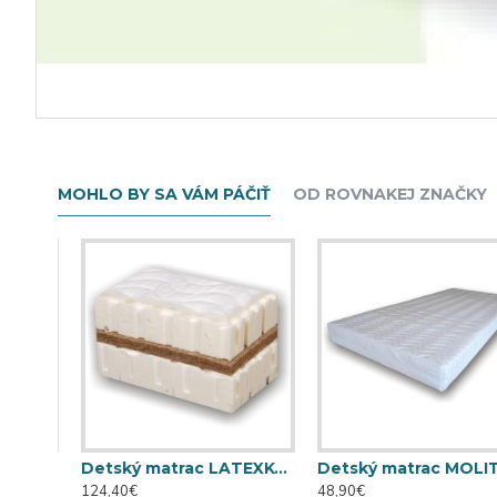
MOHLO BY SA VÁM PÁČIŤ
OD ROVNAKEJ ZNAČKY
Detský matrac LATEXKO (120 cm x 70 cm)
Detský matrac LATEXKO (140 cm x 70 cm)
Detský matrac MOLITANKO 
124,40€
48,90€