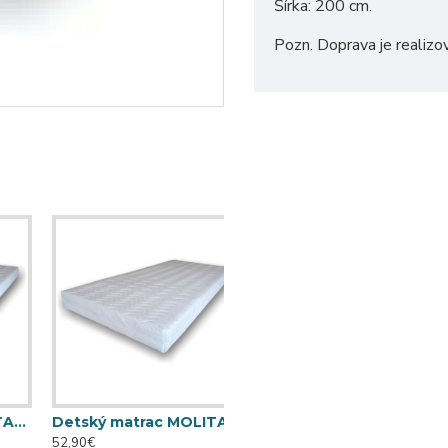
Šírka: 200 cm.
Pozn. Doprava je realizo
TOP (120 cm x 60 cm)
Detský matrac MOLITANKO TOP (120 cm x 65 cm)
52,90€