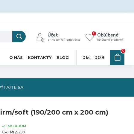
0
Účet
Obľúbené
prihlásenie / registrácia
obľúbené produkty
0
0 ks - 0,00€
O NÁS
KONTAKTY
BLOG
PÝTAJTE SA
irm/soft (190/200 cm x 200 cm)
SKLADOM
Kód:
MF/S200