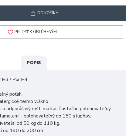
DO KOŠÍKA
PRIDAŤ K OBĽÚBENÝM
POPIS
r H3 / Pur H4.
eľný poťah.
ialergické termo vlákno.
 a odporúčaný rošt: matrac čiastočne polohovateľný,
 lamelami - polohovateľný do 150 stupňov.
vateľa: od 50 kg do 110 kg.
zí od 190 do 200 cm.