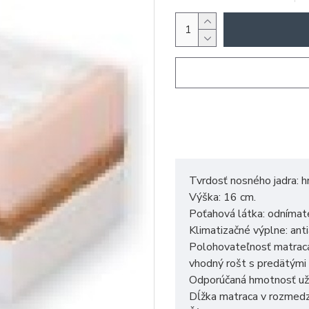
Tvrdosť nosného jadra: h
Výška: 16 cm.
Poťahová látka: odnímat
Klimatizačné výplne: ant
Polohovateľnosť matraca
vhodný rošt s predätými
Odporúčaná hmotnosť uží
Dĺžka matraca v rozmed