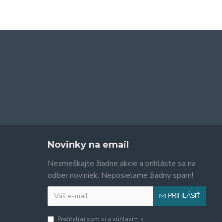
Novinky na email
Nezmeškajte žiadne akcie a prihláste sa na
odber noviniek. Neposielame žiadny spam!
PRIHLÁSIŤ
Prečítal(a) som si a súhlasím s