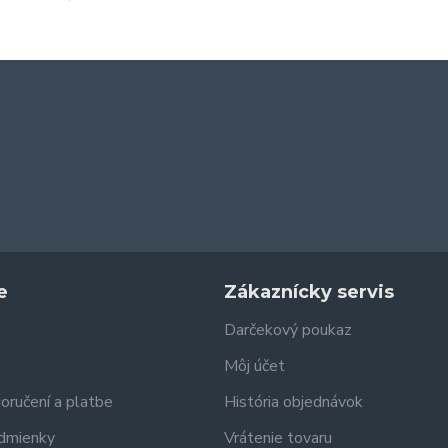
e
Zákaznícky servis
Darčekový poukaz
Môj účet
doručení a platbe
História objednávok
dmienky
Vrátenie tovaru