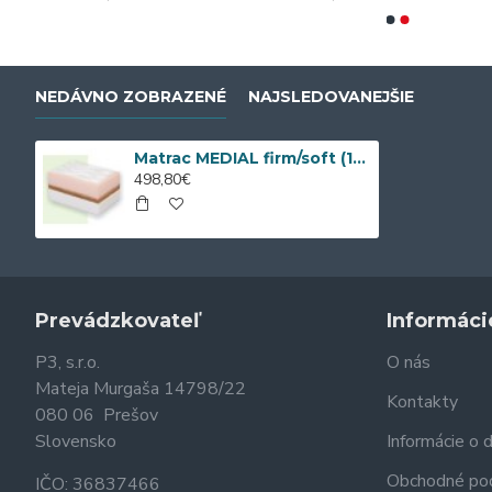
NEDÁVNO ZOBRAZENÉ
NAJSLEDOVANEJŠIE
Matrac MEDIAL firm/soft (190/200 cm x 200 cm)
498,80€
Prevádzkovateľ
Informáci
P3, s.r.o.
O nás
Mateja Murgaša 14798/22
Kontakty
080 06 Prešov
Slovensko
Informácie o 
Obchodné po
IČO: 36837466